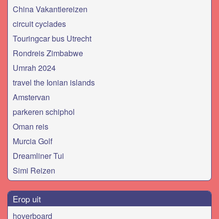
China Vakantiereizen
circuit cyclades
Touringcar bus Utrecht
Rondreis Zimbabwe
Umrah 2024
travel the Ionian islands
Amstervan
parkeren schiphol
Oman reis
Murcia Golf
Dreamliner Tui
Simi Reizen
Erop uit
hoverboard