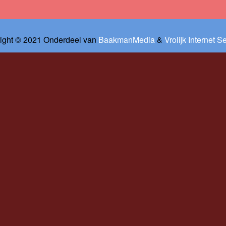
ight © 2021 Onderdeel van
BaakmanMedia
&
Vrolijk Internet S