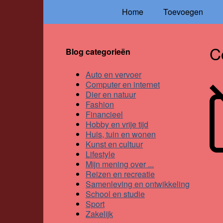
Home
Toevoegen
C
Blog categorieën
Auto en vervoer
Computer en internet
Dier en natuur
Fashion
Financieel
Hobby en vrije tijd
Huis, tuin en wonen
Kunst en cultuur
Lifestyle
Mijn mening over ...
Reizen en recreatie
Samenleving en ontwikkeling
School en studie
Sport
Zakelijk