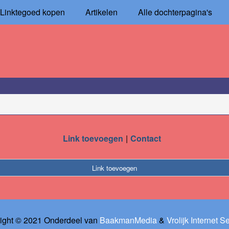
Linktegoed kopen
Artikelen
Alle dochterpagina's
Link toevoegen
Contact
Link toevoegen
ight © 2021 Onderdeel van
BaakmanMedia
&
Vrolijk Internet S