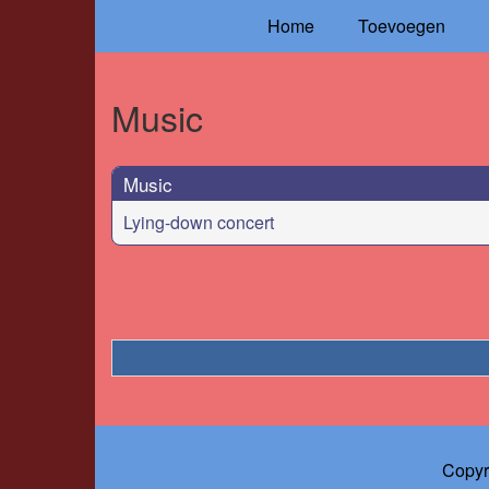
Home
Toevoegen
Music
Music
Lying-down concert
Copyr