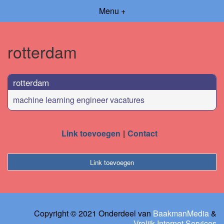
Menu +
rotterdam
rotterdam
machine learning engineer vacatures
Link toevoegen
Contact
Link toevoegen
Copyright © 2021 Onderdeel van
BaakmanMedia
&
Vrolijk Internet Services