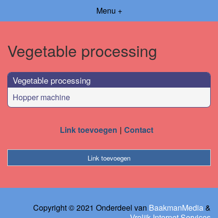
Menu +
Vegetable processing
Vegetable processing
Hopper machine
Link toevoegen
Contact
Link toevoegen
Copyright © 2021 Onderdeel van
BaakmanMedia
&
Vrolijk Internet Services