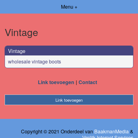
Menu +
Vintage
Vintage
wholesale vintage boots
Link toevoegen
Contact
Link toevoegen
Copyright © 2021 Onderdeel van
BaakmanMedia
&
Vrolijk Internet Services