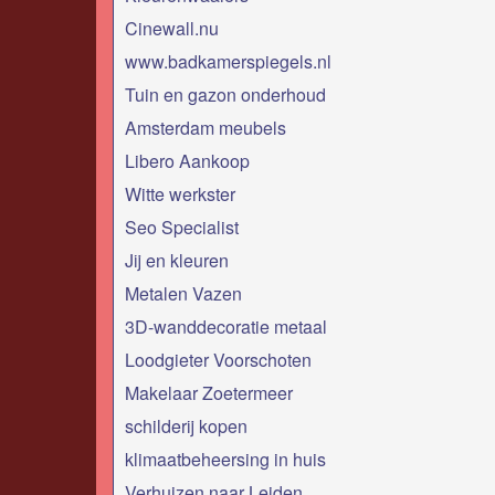
Cinewall.nu
www.badkamerspiegels.nl
Tuin en gazon onderhoud
Amsterdam meubels
Libero Aankoop
Witte werkster
Seo Specialist
Jij en kleuren
Metalen Vazen
3D-wanddecoratie metaal
Loodgieter Voorschoten
Makelaar Zoetermeer
schilderij kopen
klimaatbeheersing in huis
Verhuizen naar Leiden