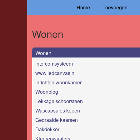
Home
Toevoegen
Wonen
Wonen
Intercomsysteem
www.ledcanvas.nl
Inrichten woonkamer
Woonblog
Lekkage schoorsteen
Wascapsules kopen
Gedraaide kaarsen
Dakdekker
Kleurenwaaiers