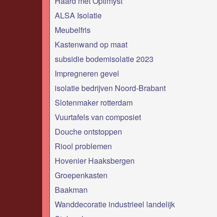
Haard met Optimyst
ALSA Isolatie
Meubelfris
Kastenwand op maat
subsidie bodemisolatie 2023
Impregneren gevel
isolatie bedrijven Noord-Brabant
Slotenmaker rotterdam
Vuurtafels van composiet
Douche ontstoppen
Riool problemen
Hovenier Haaksbergen
Groepenkasten
Baakman
Wanddecoratie industrieel landelijk