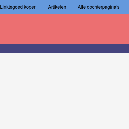
Linktegoed kopen
Artikelen
Alle dochterpagina's