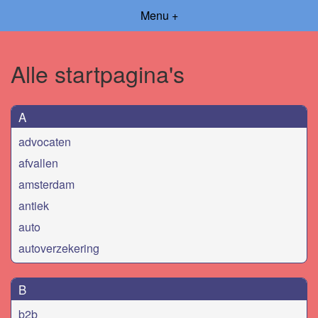
Menu +
Alle startpagina's
A
advocaten
afvallen
amsterdam
antiek
auto
autoverzekering
B
b2b