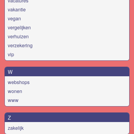
vacatures
vakantie
vegan
vergelijken
verhuizen
verzekering
vip
W
webshops
wonen
www
Z
zakelijk