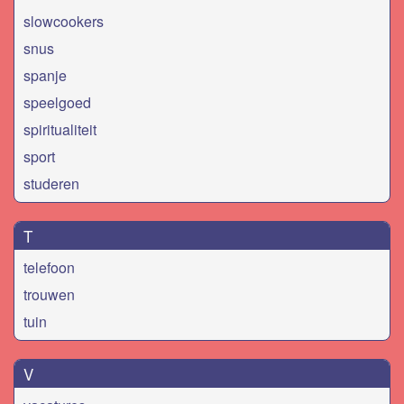
slowcookers
snus
spanje
speelgoed
spiritualiteit
sport
studeren
T
telefoon
trouwen
tuin
V