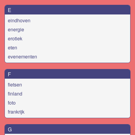
E
eindhoven
energie
erotiek
eten
evenementen
F
fietsen
finland
foto
frankrijk
G