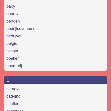
baby
beauty
bedden
bedrijfsevenement
bedrijven
belgie
bitcoin
boeken
boerderij
C
carnaval
catering
chatten
computer