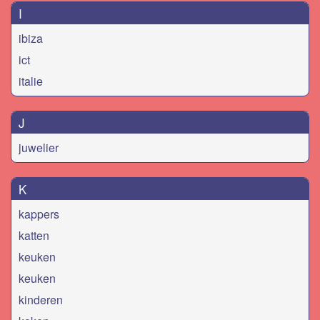
I
ibiza
ict
italie
J
juwelier
K
kappers
katten
keuken
keuken
kinderen