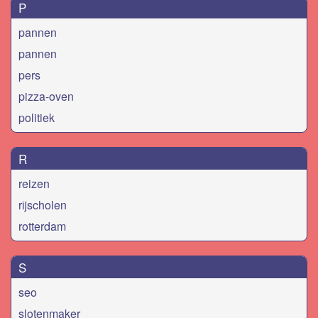
P
pannen
pannen
pers
pizza-oven
politiek
R
reizen
rijscholen
rotterdam
S
seo
slotenmaker