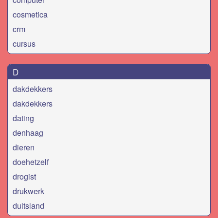
cosmetica
crm
cursus
D
dakdekkers
dakdekkers
dating
denhaag
dieren
doehetzelf
drogist
drukwerk
duitsland