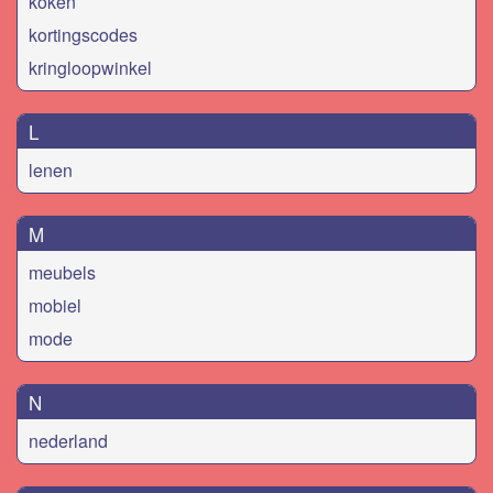
koken
kortingscodes
kringloopwinkel
L
lenen
M
meubels
mobiel
mode
N
nederland