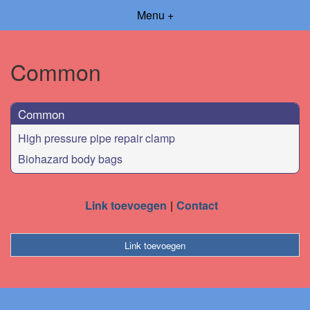
Menu +
Common
Common
High pressure pipe repair clamp
Biohazard body bags
Link toevoegen
Contact
Link toevoegen