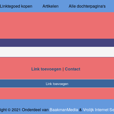
Linktegoed kopen
Artikelen
Alle dochterpagina's
Link toevoegen
Contact
Link toevoegen
ight © 2021 Onderdeel van
BaakmanMedia
&
Vrolijk Internet S