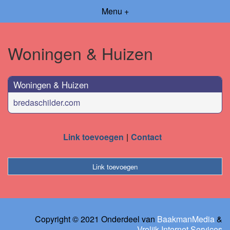
Menu +
Woningen & Huizen
Woningen & Huizen
bredaschilder.com
Link toevoegen
Contact
Link toevoegen
Copyright © 2021 Onderdeel van
BaakmanMedia
&
Vrolijk Internet Services